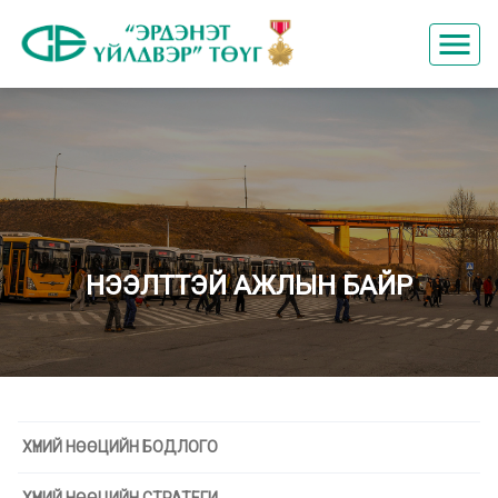
menu
НЭЭЛТТЭЙ АЖЛЫН БАЙР
ХҮНИЙ НӨӨЦИЙН БОДЛОГО