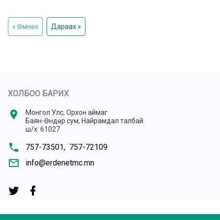
« Өмнөх
Дараах »
ХОЛБОО БАРИХ
location_on
Монгол Улс, Орхон аймаг
Баян-Өндөр сум, Найрамдал талбай
ш/х: 61027
phone
757-73501,
757-72109
mail_outline
info@erdenetmc.mn