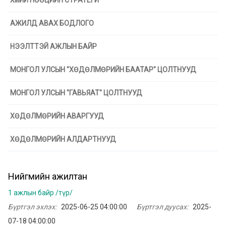
ХҮНИЙ НӨӨЦИЙН СТРАТЕГИ
АЖИЛД АВАХ БОДЛОГО
НЭЭЛТТЭЙ АЖЛЫН БАЙР
МОНГОЛ УЛСЫН "ХӨДӨЛМӨРИЙН БААТАР" ЦОЛТНУУД
МОНГОЛ УЛСЫН "ГАВЬЯАТ" ЦОЛТНУУД
ХӨДӨЛМӨРИЙН АВАРГУУД
ХӨДӨЛМӨРИЙН АЛДАРТНУУД
Нийгмийн ажилтан
1 ажлын байр /түр/
Бүртгэл эхлэх:
2025-06-25 04:00:00
Бүртгэл дуусах:
2025-
07-18 04:00:00