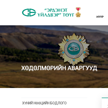
НҮҮР
ХӨДӨЛМӨРИЙН АВАРГУУД
ХҮНИЙ НӨӨЦИЙН БОДЛОГО