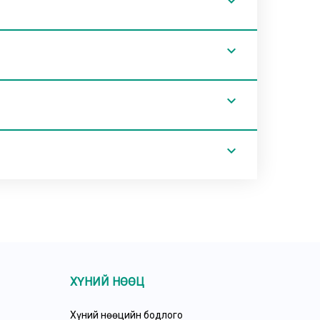
expand_less
expand_less
expand_less
expand_less
ХҮНИЙ НӨӨЦ
Хүний нөөцийн бодлого