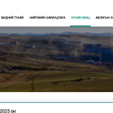
БИДНИЙ ТУХАЙ
НИЙГМИЙН ХАРИУЦЛАГА
ХҮНИЙ НӨӨЦ
АВЛИГЫН Э
2025 он