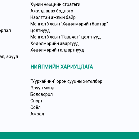
Хүний нөөцийн стратеги
Ажилд авах бодлого
Нээлттэй ажлын байр
Монгол Улсын "Хөдөлмөрийн баатар"
эрлэл
цолтнууд
Монгол Улсын "Гавьяат" цолтнууд
Хөдөлмөрийн аваргууд
Хөдөлмөрийн алдартнууд
л, эрүүл
НИЙГМИЙН ХАРИУЦЛАГА
"Уурхайчин" орон сууцны хөтөлбөр
Эрүүл мэнд
Боловсрол
Спорт
Соёл
Амралт