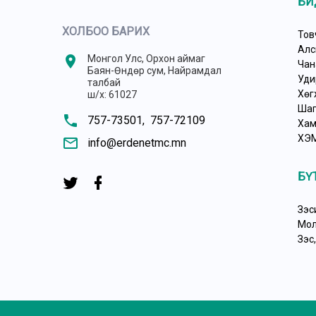
БИ
ХОЛБОО БАРИХ
Тов
Алс
location_on
Монгол Улс, Орхон аймаг
Чан
Баян-Өндөр сум, Найрамдал
Уди
талбай
Хөг
ш/х: 61027
Шаг
phone
757-73501,
757-72109
Хам
ХЭ
mail_outline
info@erdenetmc.mn
БҮ
Зэс
Мол
Зэс