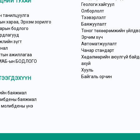
ДНИЙ ТУХАЙ
Геологи хайгуул
Олборлолт
ч танилцуулга
Тээвэрлэлт
ын хараа, Эрхэм зорилго
Баяжуулалт
арын бодлого
Тоног төхөөрөмжийн үйлдв
рдлагууд
Эрчим хүч
жлийн зүгт
Автоматжуулалт
нал
Чанар стандарт
тын ажиллагаа
Хөдөлмөрийн аюулгүй байда
МАБ-ын БОДЛОГО
ахуй
Хууль
Байгаль орчин
ТЭЭГДЭХҮҮН
ийн баяжмал
ибдены баяжмал
, молибдены үнэ