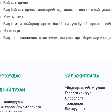
Байгаль орчин
Бид байгаль орчны тэнцвэрийг хадгалан, ногоон хөгжлийг дэмж
Хамтын хүч
Бид хамтын шийдвэр гаргаж, багийн гишүүн бүрийн оролцоотойго
Инноваци
Бид шинэ санаачилгыг хөгжүүлж, шинэлэг арга барилаар үнэ цэн
ҮР ХУУДАС
ҮЙЛ АЖИЛЛАГАА
Үйлдвэрлэлийн үзүүлэлт
ДНИЙ ТУХАЙ
Геологи хайгуул
Олборлолт
ч танилцуулга
Тээвэрлэлт
ын хараа, Эрхэм зорилго
Баяжуулалт