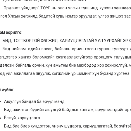
дэнэт үйлдвэр" ТӨҮГ нь олон улсын түвшинд хүлээн зөвшөөрөг
гол Улсын хөгжилд бодитой хувь нэмэр оруулдаг, үлгэр жишээ зас
эм зорилго:
Д, ТОГТВОРТОЙ ХӨГЖИЛ, ХАРИУЦЛАГАТАЙ УУЛ УУРХАЙГ ЭРХЭ
 нийгэм, эдийн засаг, байгаль орчин гэсэн гурван тулгуурт 
эгцээгээ хангах боломжийг хязгаарлахгүйгээр оролцогч талуудын
дэлсэн, байгаль орчин, хүн амьтны бие махбодод хор хохиролгүй, м
тод үйл ажиллагаа явуулж, хөгжлийн үр шимийг хүн бүхэнд хүргэнэ.
т зүйлс:
Аюулгүй байдал ба эрүүл мэнд
Бид ажилтан бүрийн аюулгүй байдлыг хангаж, эрүүл мэндийг эр
Ёс зүй, хариуцлага
Бид бие биеэ хүндэтгэн, үнэнч шударга, хариуцлагатай, ёс зүйтэ