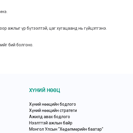
инэ.
ор ажлыг үр бүтээлтэй, цаг хугацаанд нь гүйцэтгэнэ.
ийг бий болгоно.
ХҮНИЙ НӨӨЦ
Хүний нөөцийн бодлого
Хүний нөөцийн стратеги
Ажилд авах бодлого
Нээлттэй ажлын байр
Монгол Улсын "Хөдөлмөрийн баатар"