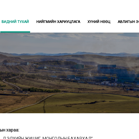
БИДНИЙ ТУХАЙ
НИЙГМИЙН ХАРИУЦЛАГА
ХҮНИЙ НӨӨЦ
АВЛИГЫН Э
ын хараа:
ЛХИЙН ЖИШИГ, МОНГОЛЫН БАХАРХАЛ”