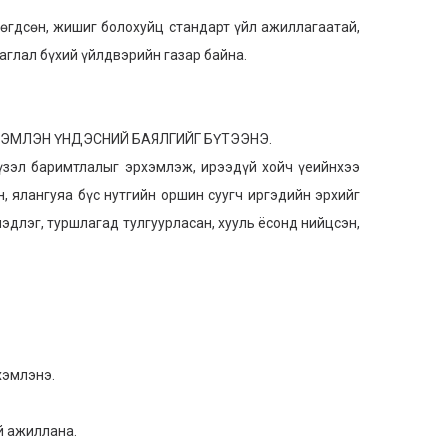
дсөн, жишиг болохуйц стандарт үйл ажиллагаатай,
аглал бүхий үйлдвэрийн газар байна.
МЛЭН ҮНДЭСНИЙ БАЯЛГИЙГ БҮТЭЭНЭ.
үзэл баримтлалыг эрхэмлэж, ирээдүй хойч үеийнхээ
, ялангуяа бүс нутгийн оршин суугч иргэдийн эрхийг
эдлэг, туршлагад тулгуурласан, хууль ёсонд нийцсэн,
хэмлэнэ.
й ажиллана.