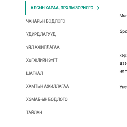
chevron_right
'Эр
АЛСЫН ХАРАА, ЭРХЭМ ЗОРИЛГО
Мон
ЧАНАРЫН БОДЛОГО
Эрх
УДИРДЛАГУУД
БИ
ҮЙЛ АЖИЛЛАГАА
Бид
хэр
ХӨГЖЛИЙН ЗҮГТ
дээ
ил 
ШАГНАЛ
ХАМТЫН АЖИЛЛАГАА
Үнэ
ХЭМАБ-ЫН БОДЛОГО
ТАЙЛАН