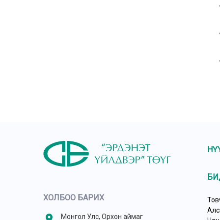
НҮ
БИ
ХОЛБОО БАРИХ
Тов
Алс
location_on
Монгол Улс, Орхон аймаг