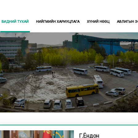
БИДНИЙ ТУХАЙ
НИЙГМИЙН ХАРИУЦЛАГА
ХҮНИЙ НӨӨЦ
АВЛИГЫН Э
Г.Ёндон