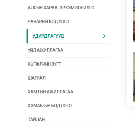
АЛСЫН ХАРАА, ЭРХЭМ ЗОРИЛГО
ЧАНАРЫН БОДЛОГО
chevron_right
УДИРДЛАГУУД
ҮЙЛ АЖИЛЛАГАА
ХӨГЖЛИЙН ЗҮГТ
ШАГНАЛ
ХАМТЫН АЖИЛЛАГАА
ХЭМАБ-ЫН БОДЛОГО
ТАЙЛАН