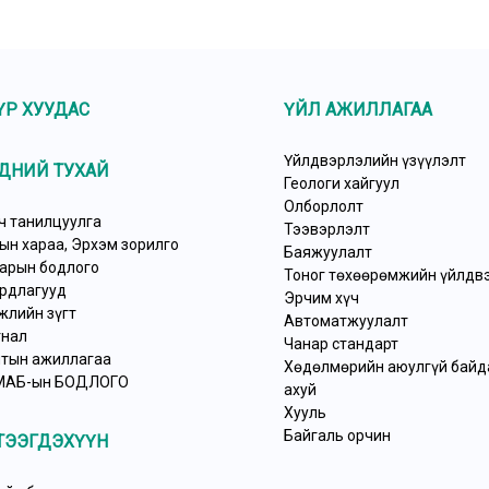
ҮР ХУУДАС
ҮЙЛ АЖИЛЛАГАА
Үйлдвэрлэлийн үзүүлэлт
ДНИЙ ТУХАЙ
Геологи хайгуул
Олборлолт
ч танилцуулга
Тээвэрлэлт
ын хараа, Эрхэм зорилго
Баяжуулалт
арын бодлого
Тоног төхөөрөмжийн үйлдв
рдлагууд
Эрчим хүч
жлийн зүгт
Автоматжуулалт
нал
Чанар стандарт
тын ажиллагаа
Хөдөлмөрийн аюулгүй байда
МАБ-ын БОДЛОГО
ахуй
Хууль
Байгаль орчин
ТЭЭГДЭХҮҮН