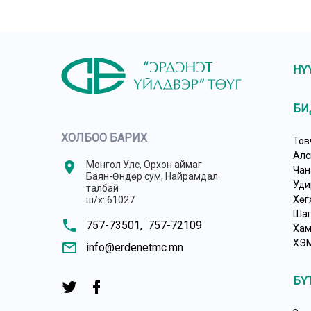
НҮ
БИ
ХОЛБОО БАРИХ
Тов
Алс
location_on
Монгол Улс, Орхон аймаг
Чан
Баян-Өндөр сум, Найрамдал
Уди
талбай
Хөг
ш/х: 61027
Шаг
phone
757-73501,
757-72109
Хам
ХЭ
mail_outline
info@erdenetmc.mn
БҮ