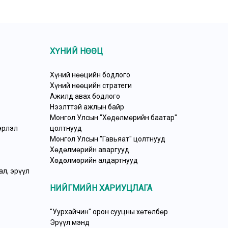
ХҮНИЙ НӨӨЦ
Хүний нөөцийн бодлого
Хүний нөөцийн стратеги
Ажилд авах бодлого
Нээлттэй ажлын байр
Монгол Улсын "Хөдөлмөрийн баатар"
эрлэл
цолтнууд
Монгол Улсын "Гавьяат" цолтнууд
Хөдөлмөрийн аваргууд
Хөдөлмөрийн алдартнууд
л, эрүүл
НИЙГМИЙН ХАРИУЦЛАГА
"Уурхайчин" орон сууцны хөтөлбөр
Эрүүл мэнд