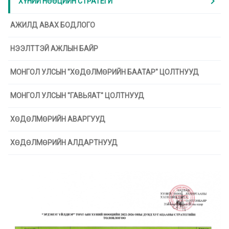
chevron_right
ХҮНИЙ НӨӨЦИЙН СТРАТЕГИ
АЖИЛД АВАХ БОДЛОГО
НЭЭЛТТЭЙ АЖЛЫН БАЙР
МОНГОЛ УЛСЫН "ХӨДӨЛМӨРИЙН БААТАР" ЦОЛТНУУД
МОНГОЛ УЛСЫН "ГАВЬЯАТ" ЦОЛТНУУД
ХӨДӨЛМӨРИЙН АВАРГУУД
ХӨДӨЛМӨРИЙН АЛДАРТНУУД