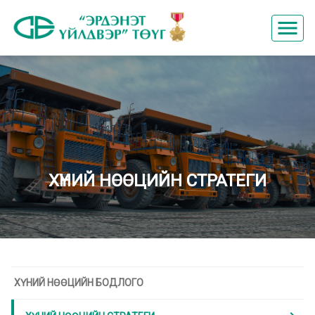
menu
ХҮНИЙ НӨӨЦИЙН СТРАТЕГИ
ХҮНИЙ НӨӨЦИЙН БОДЛОГО