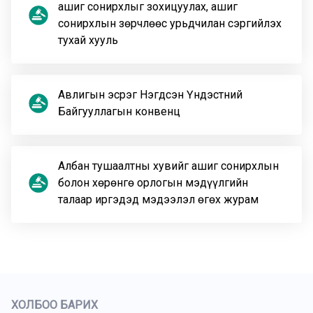
ашиг сонирхлыг зохицуулах, ашиг
сонирхлын зөрчлөөс урьдчилан сэргийлэх
тухай хууль
Авлигын эсрэг Нэгдсэн Үндэстний
Байгууллагын конвенц
Албан тушаалтны хувийг ашиг сонирхлын
болон хөрөнгө орлогын мэдүүлгийн
талаар иргэдэд мэдээлэл өгөх журам
ХОЛБОО БАРИХ