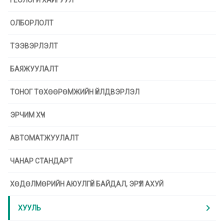
ГЕОЛОГИ ХАЙГУУЛ
ОЛБОРЛОЛТ
ТЭЭВЭРЛЭЛТ
БАЯЖУУЛАЛТ
ТОНОГ ТӨХӨӨРӨМЖИЙН ҮЙЛДВЭРЛЭЛ
ЭРЧИМ ХҮЧ
АВТОМАТЖУУЛАЛТ
ЧАНАР СТАНДАРТ
ХӨДӨЛМӨРИЙН АЮУЛГҮЙ БАЙДАЛ, ЭРҮҮЛ АХУЙ
chevron_right
ХУУЛЬ