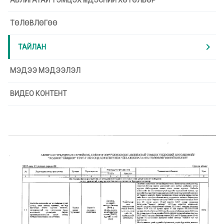
АВЛИГАТАЙ ТЭМЦЭХ ҮНДЭСНИЙ ХӨТӨЛБӨР
ТӨЛӨВЛӨГӨӨ
chevron_right
ТАЙЛАН
МЭДЭЭ МЭДЭЭЛЭЛ
ВИДЕО КОНТЕНТ