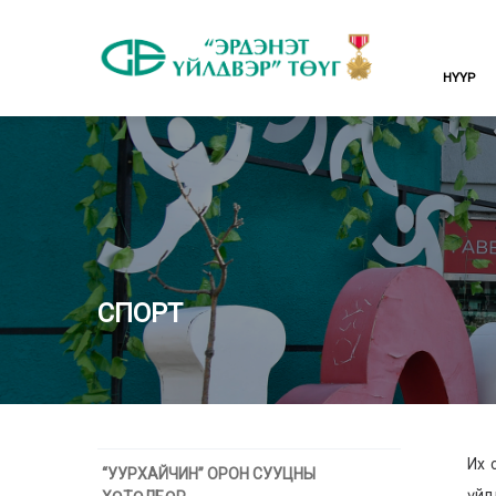
НҮҮР
СПОРТ
Их 
“УУРХАЙЧИН” ОРОН СУУЦНЫ
үйл