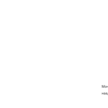
Мон
наа