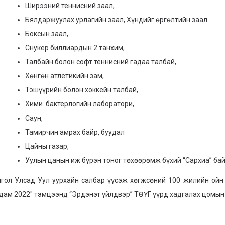
Ширээний теннисний заал,
Бялдаржуулах урлагийн заал, Хүндийг өргөлтийн заал
Боксын заал,
Снукер биллиардын 2 танхим,
Талбайн болон софт теннисний гадаа талбай,
Хөнгөн атлетикийн зам,
Тэшүүрийн болон хоккейн талбай,
Хими бактерлогийн лаборатори,
Саун,
Тамирчин амрах байр, буудал
Цайны газар,
Уулын цанын иж бүрэн тоног төхөөрөмж бүхий “Сархиа” ба
гол Улсад Уул уурхайн салбар үүсэж хөгжсөний 100 жилийн ойн 
дам 2022" тэмцээнд “Эрдэнэт үйлдвэр” ТӨҮГ үүрд хадгалах цомын 