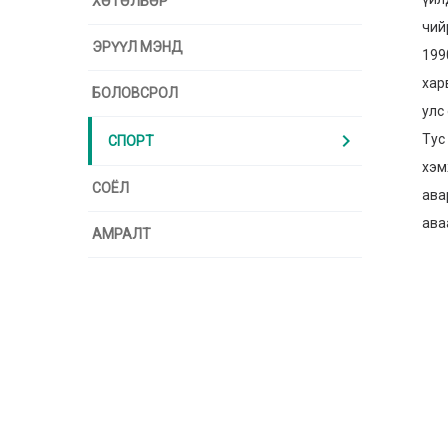
ХӨТӨЛБӨР
чий
ЭРҮҮЛ МЭНД
199
хар
БОЛОВСРОЛ
улс
chevron_right
Тус
СПОРТ
хэм
СОЁЛ
ава
ава
АМРАЛТ