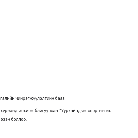
йгалийн чийрэгжүүлэлтийн бааз
хүрээнд зохион байгуулсан "Уурхайчдын спортын их
эзэн боллоо.