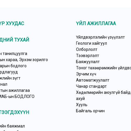
ҮР ХУУДАС
ҮЙЛ АЖИЛЛАГАА
Үйлдвэрлэлийн үзүүлэлт
ДНИЙ ТУХАЙ
Геологи хайгуул
Олборлолт
ч танилцуулга
Тээвэрлэлт
ын хараа, Эрхэм зорилго
Баяжуулалт
арын бодлого
Тоног төхөөрөмжийн үйлдв
рдлагууд
Эрчим хүч
жлийн зүгт
Автоматжуулалт
нал
Чанар стандарт
тын ажиллагаа
Хөдөлмөрийн аюулгүй байда
МАБ-ын БОДЛОГО
ахуй
Хууль
Байгаль орчин
ТЭЭГДЭХҮҮН
ийн баяжмал