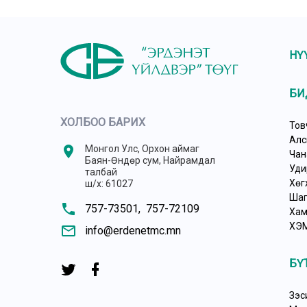
НҮ
БИ
ХОЛБОО БАРИХ
Тов
Алс
location_on
Монгол Улс, Орхон аймаг
Чан
Баян-Өндөр сум, Найрамдал
Уди
талбай
Хөг
ш/х: 61027
Шаг
phone
757-73501,
757-72109
Хам
ХЭ
mail_outline
info@erdenetmc.mn
БҮ
Зэс