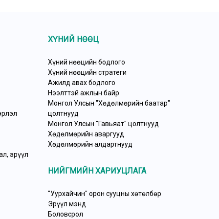
ХҮНИЙ НӨӨЦ
Хүний нөөцийн бодлого
Хүний нөөцийн стратеги
Ажилд авах бодлого
Нээлттэй ажлын байр
Монгол Улсын "Хөдөлмөрийн баатар"
эрлэл
цолтнууд
Монгол Улсын "Гавьяат" цолтнууд
Хөдөлмөрийн аваргууд
Хөдөлмөрийн алдартнууд
л, эрүүл
НИЙГМИЙН ХАРИУЦЛАГА
"Уурхайчин" орон сууцны хөтөлбөр
Эрүүл мэнд
Боловсрол