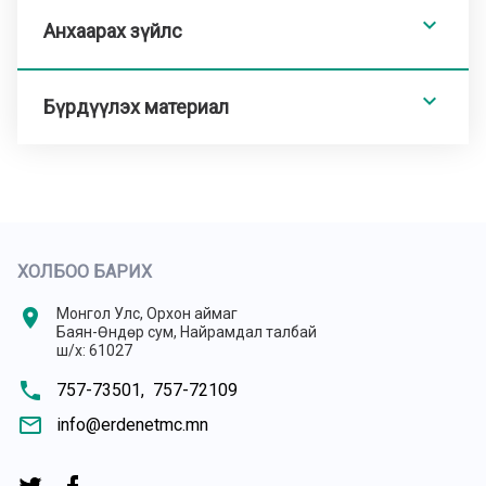
expand_less
Анхаарах зүйлс
expand_less
Бүрдүүлэх материал
ХОЛБОО БАРИХ
location_on
Монгол Улс, Орхон аймаг
Баян-Өндөр сум, Найрамдал талбай
ш/х: 61027
phone
757-73501,
757-72109
mail_outline
info@erdenetmc.mn