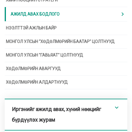
ХҮНИЙ НӨӨЦИЙН СТРАТЕГИ
chevron_right
АЖИЛД АВАХ БОДЛОГО
НЭЭЛТТЭЙ АЖЛЫН БАЙР
МОНГОЛ УЛСЫН "ХӨДӨЛМӨРИЙН БААТАР" ЦОЛТНУУД
МОНГОЛ УЛСЫН "ГАВЬЯАТ" ЦОЛТНУУД
ХӨДӨЛМӨРИЙН АВАРГУУД
ХӨДӨЛМӨРИЙН АЛДАРТНУУД
expand_less
Иргэнийг ажилд авах, хүний нөөцийг
бүрдүүлэх журам