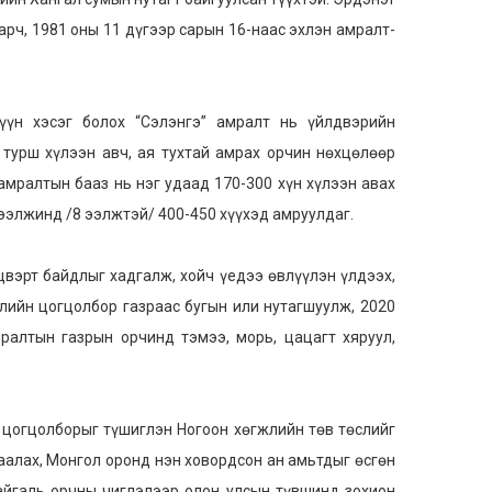
рч, 1981 оны 11 дүгээр сарын 16-наас эхлэн амралт-
н хэсэг болох “Сэлэнгэ” амралт нь үйлдвэрийн
турш хүлээн авч, ая тухтай амрах орчин нөхцөлөөр
амралтын бааз нь нэг удаад 170-300 хүн хүлээн авах
ээлжинд /8 ээлжтэй/ 400-450 хүүхэд амруулдаг.
эрт байдлыг хадгалж, хойч үедээ өвлүүлэн үлдээх,
алийн цогцолбор газраас бугын или нутагшуулж, 2020
ралтын газрын орчинд тэмээ, морь, цацагт хяруул,
огцолборыг түшиглэн Ногоон хөгжлийн төв төслийг
аалах, Монгол оронд нэн ховордсон ан амьтдыг өсгөн
байгаль орчны чиглэлээр олон улсын түвшинд зохион