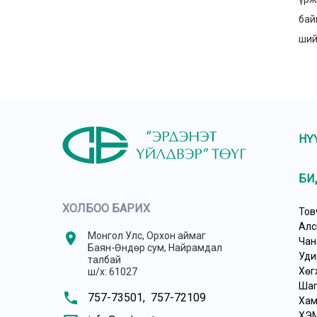
бай
ший
НҮ
БИ
ХОЛБОО БАРИХ
Тов
Алс
location_on
Монгол Улс, Орхон аймаг
Чан
Баян-Өндөр сум, Найрамдал
Уди
талбай
Хөг
ш/х: 61027
Шаг
phone
757-73501,
757-72109
Хам
ХЭ