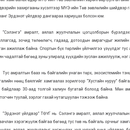
двэрийн захиргааны хүсэлтээр МҮЭ-ийн Төв зөвлөлийн шийдвэр га
ланг Эрдэнэт үйлдвэр дангаараа хариуцах болсон юм.
лэнгэ” амралт, аялал жуулчлалын цогцолборын бүрэлдэхүү
ллагсад, зочид төлөөлөгч, гадаад, дотоодын амрагчдыг жилийн 
ган ажиллаж байна. Спортын бүх төрлийн үйлчилгээ үзүүлдэг тус 
ин чадалтай бөгөөд зуны улиралд хүүхдийн зуслан ажиллуулж, нэг 
 амралтын бааз нь байгалийн унаган төрх, экосистемийн тэнцв
галийн нөөц баялгийг хамгаалах зорилгоор “Хустайн нуруу” байг
 байдлаар 30-аад толгой халиун бугатай болоод байна. Мөн ам
тогчин туулай, зэрлэг гахай нутагшуулан тэжээж байна.
дэнэт үйлдвэр” ТӨҮГ нь Сэлэнгэ амралт, аялал жуулчлалын ц
аачлан хэрэгжүүлж байгаа бөгөөд тус төв нь байгаль орчныг хамг
үүлэх, аялал, жуулчлалыг хөгжүүлэх, уул уурхай хүнд үйлдвэр, 