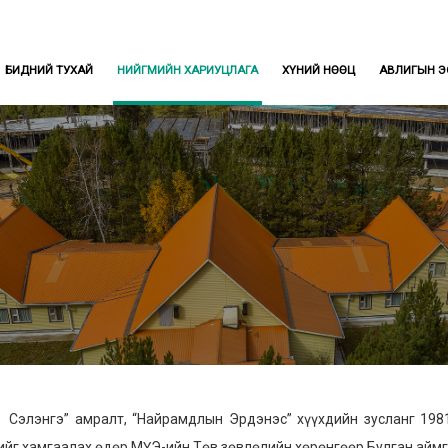
БИДНИЙ ТУХАЙ
НИЙГМИЙН ХАРИУЦЛАГА
ХҮНИЙ НӨӨЦ
АВЛИГЫН Э
энгэ” амралт, “Найрамдлын Эрдэнэс” хүүхдийн зусланг 1981 
ийг хамгаалах өдөр МҮЭ-ийн Төв зөвлөлийн хөрөнгөөр Булган аймг