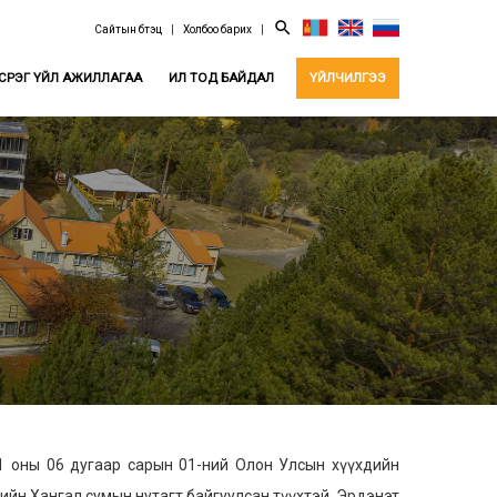
search
Сайтын бүтэц
|
Холбоо барих
|
СРЭГ ҮЙЛ АЖИЛЛАГАА
ИЛ ТОД БАЙДАЛ
ҮЙЛЧИЛГЭЭ
оны 06 дугаар сарын 01-ний Олон Улсын хүүхдийн
ийн Хангал сумын нутагт байгуулсан түүхтэй. Эрдэнэт