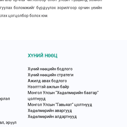
йгуулах боломжийг бүрдүүлэх зорилгоор орчин үеийн
рхлэх цогцолбор болох юм.
ХҮНИЙ НӨӨЦ
Хүний нөөцийн бодлого
Хүний нөөцийн стратеги
Ажилд авах бодлого
Нээлттэй ажлын байр
Монгол Улсын "Хөдөлмөрийн баатар"
эрлэл
цолтнууд
Монгол Улсын "Гавьяат" цолтнууд
Хөдөлмөрийн аваргууд
Хөдөлмөрийн алдартнууд
л, эрүүл