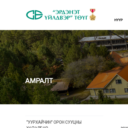
НҮҮР
АМРАЛТ
Сэл
“УУРХАЙЧИН” ОРОН СУУЦНЫ
эрх