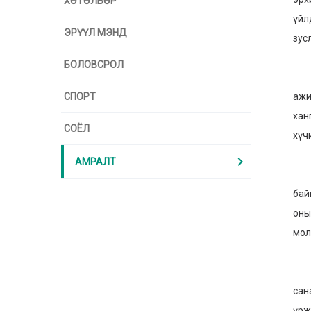
ХӨТӨЛБӨР
үйл
ЭРҮҮЛ МЭНД
зус
БОЛОВСРОЛ
“Сэ
СПОРТ
ажи
хан
СОЁЛ
хүч
chevron_right
АМРАЛТ
Тус
бай
оны
мол
“Эр
сан
үрж