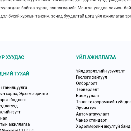
гуулагдаж байгаа хурал, зөвлөгөөнийг Монгол улсдаа зохион ба
дэл бүхий хурлын танхим, зочид буудалтай цогц үйл ажиллагаа э
ҮР ХУУДАС
ҮЙЛ АЖИЛЛАГАА
Үйлдвэрлэлийн үзүүлэлт
ДНИЙ ТУХАЙ
Геологи хайгуул
Олборлолт
ч танилцуулга
Тээвэрлэлт
ын хараа, Эрхэм зорилго
Баяжуулалт
арын бодлого
Тоног төхөөрөмжийн үйлдв
рдлагууд
Эрчим хүч
жлийн зүгт
Автоматжуулалт
нал
Чанар стандарт
тын ажиллагаа
Хөдөлмөрийн аюулгүй байда
МАБ-ын БОДЛОГО