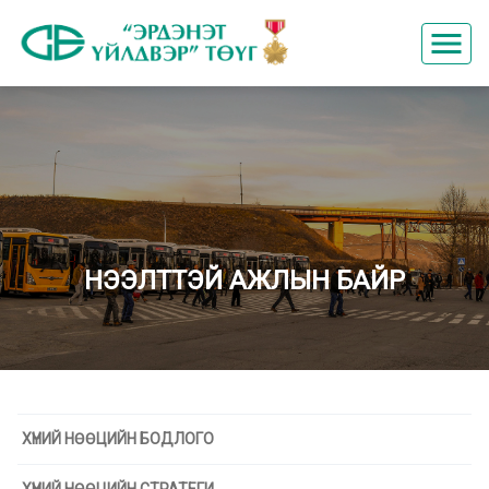
menu
НЭЭЛТТЭЙ АЖЛЫН БАЙР
ХҮНИЙ НӨӨЦИЙН БОДЛОГО