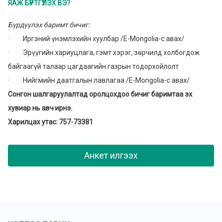
ЯАЖ БҮРТГҮҮЛЭХ ВЭ?
Бүрдүүлэх баримт бичиг:
· Иргэний үнэмлэхийн хуулбар /E-Mongolia-c авах/
· Эрүүгийн хариуцлага, гэмт хэрэг, зөрчилд холбогдож
байгаагүй талаар цагдаагийн газрын тодорхойлолт
· Нийгмийн даатгалын лавлагаа /E-Mongolia-c авах/
Сонгон шалгаруулалтад оролцохдоо бичиг баримтаа эх
хувиар нь авч ирнэ.
Харилцах утас: 757-73381
Анкет илгээх