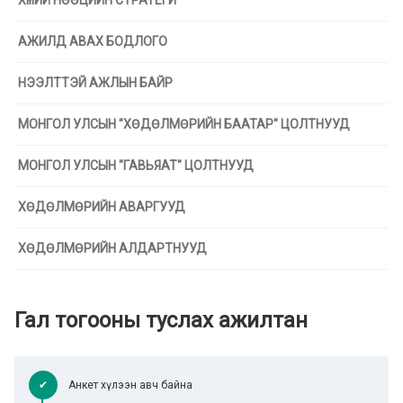
ХҮНИЙ НӨӨЦИЙН СТРАТЕГИ
АЖИЛД АВАХ БОДЛОГО
НЭЭЛТТЭЙ АЖЛЫН БАЙР
МОНГОЛ УЛСЫН "ХӨДӨЛМӨРИЙН БААТАР" ЦОЛТНУУД
МОНГОЛ УЛСЫН "ГАВЬЯАТ" ЦОЛТНУУД
ХӨДӨЛМӨРИЙН АВАРГУУД
ХӨДӨЛМӨРИЙН АЛДАРТНУУД
Гал тогооны туслах ажилтан
✔
Анкет хүлээн авч байна