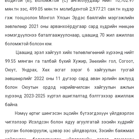
Бодитой (В), Боломжтой (С) ангиллуудаар нийт 10,702.97
мян.тн зэс, 499.05 мян.тн молибдентой 2,977.21 сая.тн хүдэр
гэж тооцоолон Монгол Улсын Эрдэс баялгийн мэргэжлийн
зөвлөлөөр 2021 оны арванхоёрдугаар сард хүдрийн нөөцөө
нэмэгдүүлснээ баталгаажуулснаар, цаашид 70 жил ажиллах
боломжтой болсон юм.
Цаашид эрэл хайгуул хийх төлөвлөгөөний хүрээнд нийт
99.55 мянган га талбай бүхий Хужир, Зөөхийн гол, Согоот,
Оюут, Ундрах, Хөх асгат зэрэг 6 хайгуулын тусгай
зөвшөөрлийг 2022 оны 11 дүгээр сард аван эрлийн ажлууд
болон Оюутын ордод нарийвчилсан хайгуулын ажлын
хүрээнд 2023-2025 хүртэл ашиглалтад бэлтгэхээр ажиллаж
байна.
Нэмүү өртөг шингэсэн эцсийн бүтээгдэхүүн үйлдвэрлэх
чиглэлээр Исэлдсэн болон ядуу агуулгатай зэсийн хүдрийг
уусган боловсруулж, цэвэр зэс үйлдвэрлэх, Зэсийн баяжмал