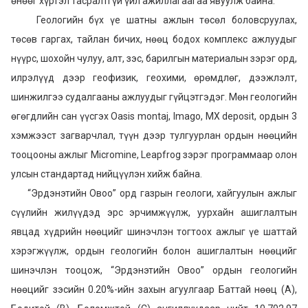
өнөөг хүртэл тасралтгүй үйл ажиллагаагаа явуулж байна.
Геологийн бүх үе шатны ажлын төсөл боловсруулах,
төсөв гаргах, тайлан бичих, нөөц бодох комплекс ажлуудыг
нүүрс, шохойн чулуу, алт, зэс, барилгын материалын зэрэг орд,
илрэлүүд дээр геофизик, геохими, өрөмдлөг, дээжлэлт,
шинжилгээ судалгааны ажлуудыг гүйцэтгэдэг. Мөн геологийн
өгөгдлийн сан үүсгэх Oasis montaj, Imago, MX deposit, ордын 3
хэмжээст загварчлал, түүн дээр тулгуурлан ордын нөөцийн
тооцооны ажлыг Micromine, Leapfrog зэрэг программаар олон
улсын стандартад нийцүүлэн хийж байна.
“Эрдэнэтийн Овоо” орд газрын геологи, хайгуулын ажлыг
сүүлийн жилүүдэд эрс эрчимжүүлж, уурхайн ашиглалтын
явцад хүдрийн нөөцийг шинэчлэн тогтоох ажлыг үе шаттай
хэрэгжүүлж, ордын геологийн болон ашиглалтын нөөцийг
шинэчлэн тооцож, “Эрдэнэтийн Овоо” ордын геологийн
нөөцийг зэсийн 0.20%-ийн захын агуулгаар Баттай нөөц (А),