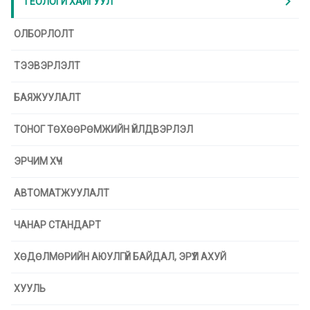
chevron_right
ГЕОЛОГИ ХАЙГУУЛ
ОЛБОРЛОЛТ
ТЭЭВЭРЛЭЛТ
БАЯЖУУЛАЛТ
ТОНОГ ТӨХӨӨРӨМЖИЙН ҮЙЛДВЭРЛЭЛ
ЭРЧИМ ХҮЧ
АВТОМАТЖУУЛАЛТ
ЧАНАР СТАНДАРТ
ХӨДӨЛМӨРИЙН АЮУЛГҮЙ БАЙДАЛ, ЭРҮҮЛ АХУЙ
ХУУЛЬ