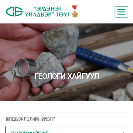
menu
ГЕОЛОГИ ХАЙГУУЛ
ҮЙЛДВЭРЛЭЛИЙН ҮЗҮҮЛЭЛТ