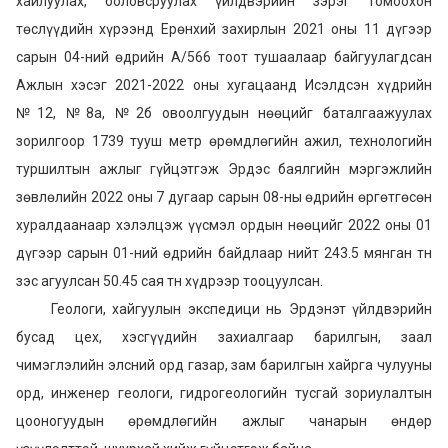
хайлуулах, боловсруулах үйлдвэрийн зэрэг томоохон
төслүүдийн хүрээнд Ерөнхий захирлын 2021 оны 11 дүгээр
сарын 04-ний өдрийн А/566 тоот тушаалаар байгуулагдсан
Ажлын хэсэг 2021-2022 оны хугацаанд Исэлдсэн хүдрийн
№12, №8а, №2б овоолгуудын нөөцийг баталгаажуулах
зорилгоор 1739 тууш метр өрөмдлөгийн ажил, технологийн
туршилтын ажлыг гүйцэтгэж Эрдэс баялгийн мэргэжлийн
зөвлөлийн 2022 оны 7 дугаар сарын 08-ны өдрийн өргөтгөсөн
хуралдаанаар хэлэлцэж үүсмэл ордын нөөцийг 2022 оны 01
дүгээр сарын 01-ний өдрийн байдлаар нийт 243.5 мянган тн
зэс агуулсан 50.45 сая тн хүдрээр тооцуулсан.
Геологи, хайгуулын экспедици нь Эрдэнэт үйлдвэрийн
бусад цех, хэсгүүдийн захиалгаар барилгын, заал
чимэглэлийн элсний орд газар, зам барилгын хайрга чулууны
орд, инженер геологи, гидрогеологийн тусгай зориулалтын
цооногуудын өрөмдлөгийн ажлыг чанарын өндөр