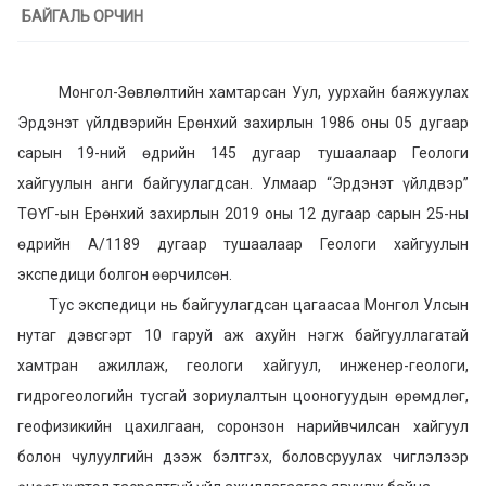
БАЙГАЛЬ ОРЧИН
Монгол-Зөвлөлтийн хамтарсан Уул, уурхайн баяжуулах
Эрдэнэт үйлдвэрийн Ерөнхий захирлын 1986 оны 05 дугаар
сарын 19-ний өдрийн 145 дугаар тушаалаар Геологи
хайгуулын анги байгуулагдсан. Улмаар “Эрдэнэт үйлдвэр”
ТӨҮГ-ын Ерөнхий захирлын 2019 оны 12 дугаар сарын 25-ны
өдрийн А/1189 дугаар тушаалаар Геологи хайгуулын
экспедици болгон өөрчилсөн.
Тус экспедици нь байгуулагдсан цагаасаа Монгол Улсын
нутаг дэвсгэрт 10 гаруй аж ахуйн нэгж байгууллагатай
хамтран ажиллаж, геологи хайгуул, инженер-геологи,
гидрогеологийн тусгай зориулалтын цооногуудын өрөмдлөг,
геофизикийн цахилгаан, соронзон нарийвчилсан хайгуул
болон чулуулгийн дээж бэлтгэх, боловсруулах чиглэлээр