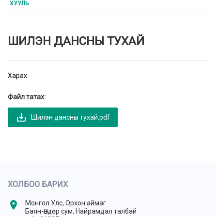
ХУУЛЬ
ШИЛЭН ДАНСНЫ ТУХАЙ
Харах
Файл татах:
save_alt
Шилэн дансны тухай.pdf
ХОЛБОО БАРИХ
location_on
Монгол Улс, Орхон аймаг
Баян-Өндөр сум, Найрамдал талбай