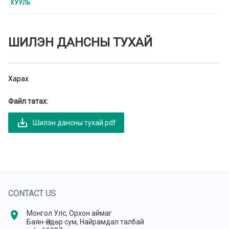
ХУУЛЬ
ШИЛЭН ДАНСНЫ ТУХАЙ
Харах
Файл татах:
save_alt
Шилэн дансны тухай.pdf
CONTACT US
location_on
Монгол Улс, Орхон аймаг
Баян-Өндөр сум, Найрамдал талбай