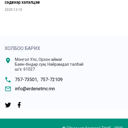
сэдвээр хэлэлцэв
2025-12-10
ХОЛБОО БАРИХ
location_on
Монгол Улс, Орхон аймаг
Баян-Өндөр сум, Найрамдал талбай
ш/х: 61027
phone
757-73501,
757-72109
mail_outline
info@erdenetmc.mn