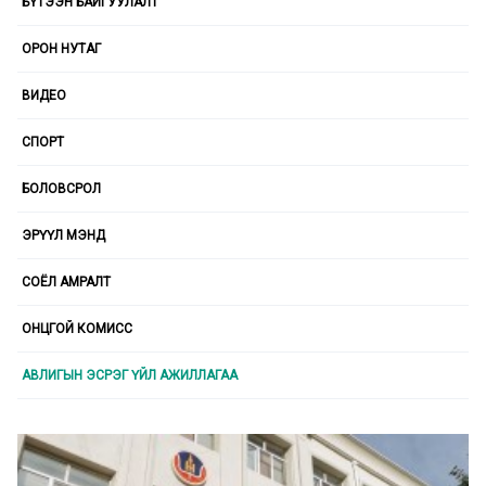
БҮТЭЭН БАЙГУУЛАЛТ
ОРОН НУТАГ
ВИДЕО
СПОРТ
БОЛОВСРОЛ
ЭРҮҮЛ МЭНД
СОЁЛ АМРАЛТ
ОНЦГОЙ КОМИСС
АВЛИГЫН ЭСРЭГ ҮЙЛ АЖИЛЛАГАА