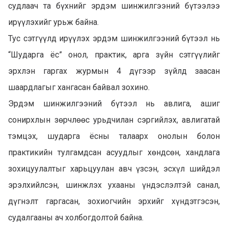
судлаач та бүхнийг эрдэм шинжилгээний бүтээлээ
ирүүлэхийг урьж байна.
Тус сэтгүүлд ирүүлэх эрдэм шинжилгээний бүтээл нь
“Шударга ёс” онол, практик, арга зүйн сэтгүүлийг
эрхлэн гаргах журмын 4 дүгээр зүйлд заасан
шаардлагыг хангасан байвал зохино.
Эрдэм шинжилгээний бүтээл нь авлига, ашиг
сонирхлын зөрчлөөс урьдчилан сэргийлэх, авлигатай
тэмцэх, шударга ёсны талаарх онолын болон
практикийн тулгамдсан асуудлыг хөндсөн, хандлага
зохицуулалтыг харьцуулан авч үзсэн, эсхүл шийдэл
эрэлхийлсэн, шинжлэх ухааны үндэслэлтэй санал,
дүгнэлт гаргасан, зохиогчийн эрхийг хүндэтгэсэн,
судалгааны ач холбогдолтой байна.