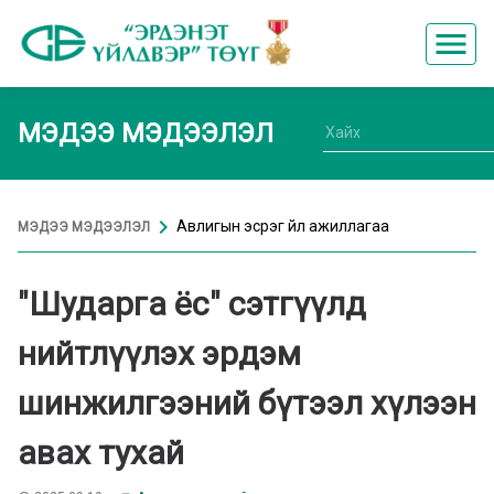
menu
МЭДЭЭ МЭДЭЭЛЭЛ
chevron_right
Авлигын эсрэг үйл ажиллагаа
МЭДЭЭ МЭДЭЭЛЭЛ
"Шударга ёс" сэтгүүлд
нийтлүүлэх эрдэм
шинжилгээний бүтээл хүлээн
авах тухай