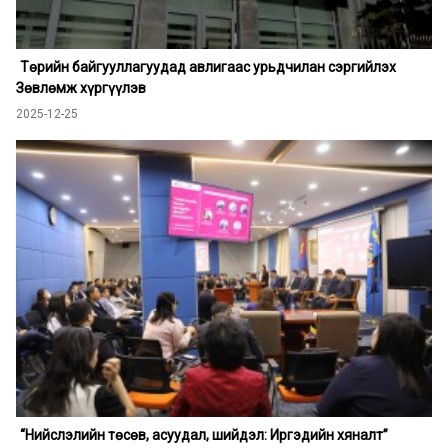
Төрийн байгууллагуудад авлигаас урьдчилан сэргийлэх
Зөвлөмж хүргүүлэв
2025-12-25
“Нийслэлийн төсөв, асуудал, шийдэл: Иргэдийн хяналт”