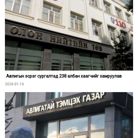
Авлигын эсрэг сургалтад 238 албан хаагчийг хамруулав
2026-01-16