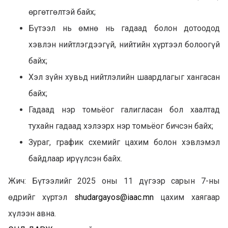
өргөтгөлтэй байх;
Бүтээл нь өмнө нь гадаад болон дотоодод
хэвлэн нийтлэгдээгүй, нийтийн хүртээл болоогүй
байх;
Хэл зүйн хувьд нийтлэлийн шаардлагыг хангасан
байх;
Гадаад нэр томьёог галигласан бол хаалтад
тухайн гадаад хэлээрх нэр томьёог бичсэн байх;
Зураг, график схемийг цахим болон хэвлэмэл
байдлаар ирүүлсэн байх.
Жич: Бүтээлийг 2025 оны 11 дүгээр сарын 7-ны
өдрийг хүртэл
shudargayos@iaac.mn
цахим хаягаар
хүлээн авна.