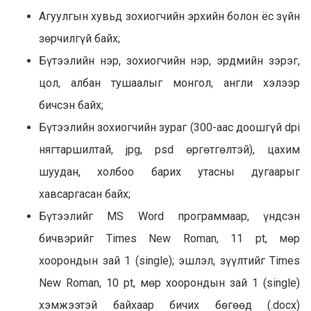
Агуулгын хувьд зохиогчийн эрхийн болон ёс зүйн
зөрчилгүй байх;
Бүтээлийн нэр, зохиогчийн нэр, эрдмийн зэрэг,
цол, албан тушаалыг монгол, англи хэлээр
бичсэн байх;
Бүтээлийн зохиогчийн зураг (300-аас доошгүй dpi
нягтаршилтай, jpg, psd өргөтгөлтэй), цахим
шуудан, холбоо барих утасны дугаарыг
хавсаргасан байх;
Бүтээлийг MS Word программаар, үндсэн
бичвэрийг Times New Roman, 11 pt, мөр
хоорондын зай 1 (single); эшлэл, зүүлтийг Times
New Roman, 10 pt, мөр хоорондын зай 1 (single)
хэмжээтэй байхаар бичих бөгөөд (.docx)