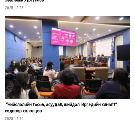
Зөвлөмж хүргүүлэв
2025-12-25
“Нийслэлийн төсөв, асуудал, шийдэл: Иргэдийн хяналт”
сэдвээр хэлэлцэв
2025-12-10