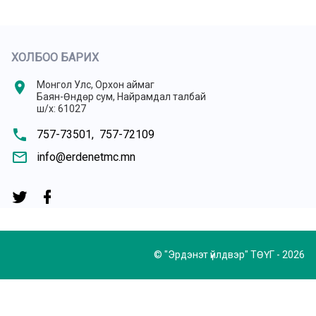
ХОЛБОО БАРИХ
location_on
Монгол Улс, Орхон аймаг
Баян-Өндөр сум, Найрамдал талбай
ш/х: 61027
phone
757-73501,
757-72109
mail_outline
info@erdenetmc.mn
© "Эрдэнэт үйлдвэр" ТӨҮГ - 2026