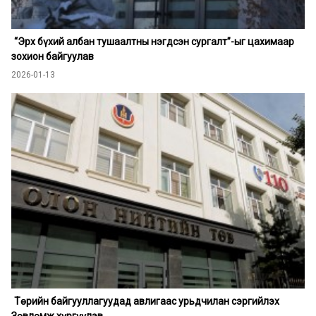
“Эрх бүхий албан тушаалтны нэгдсэн сургалт”-ыг цахимаар
зохион байгуулав
2026-01-13
Төрийн байгууллагуудад авлигаас урьдчилан сэргийлэх