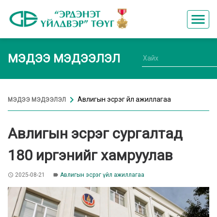
menu
МЭДЭЭ МЭДЭЭЛЭЛ
chevron_right
Авлигын эсрэг үйл ажиллагаа
МЭДЭЭ МЭДЭЭЛЭЛ
Авлигын эсрэг сургалтад
180 иргэнийг хамруулав
2025-08-21
Авлигын эсрэг үйл ажиллагаа
access_time
label