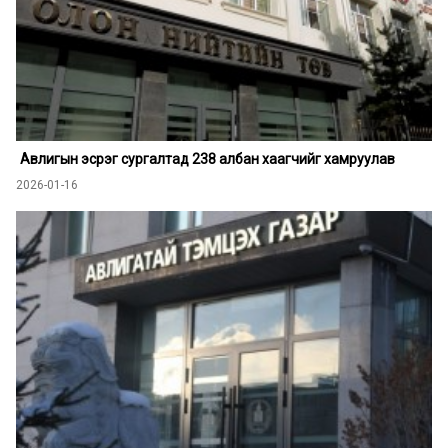
Авлигын эсрэг сургалтад 238 албан хаагчийг хамруулав
2026-01-16