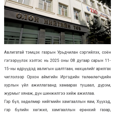
Авлигатай тэмцэх газрын Урьдчилан сэргийлэх, соён
гэгээрүүлэх хэлтэс нь 2025 оны 08 дугаар сарын 11-
15-ны өдрүүдэд авлигын шалтгаан, нөхцөлийг арилгах
чиглэлээр Орхон аймгийн Иргэдийн төлөөлөгчдийн
хурлын үйл ажиллагаанд хамаарах тушаал, дүрэм,
журмыг хянаж, дүн шинжилгээ хийж ажиллав.
Гэр бүл, хөдөлмөр нийгмийн хамгааллын яам, Хүүхэд,
гэр бүлийн хөгжил, хамгааллын ерөнхий газар,