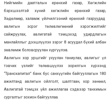
Нийгмийн даатгалын ерөнхий газар, Хөгжлийн
бэрхшээлтэй хүний хөгжлийн ерөнхий газар,
Хөдөлмөр, халамж үйлчилгээний ерөнхий газруудад
авлигын эсрэг төлөвлөгөөний хэрэгжилтийг
сайжруулах, авлигатай тэмцэхэд удирдлагын
манлайллыг дээшлүүлэх зэрэг 8 асуудал бүхий албан
зөвлөмж боловсруулан хүргүүлэв.
Авлигын хор уршгийг ухуулан таниулах, авлигыг үл
тэвчих үзлийг төлөвшүүлэх зорилгын хүрээнд
“Транскапитал” банк бус санхүүгийн байгууллагын 180
ажилтанд авлигын ойлголт, шалтгаан, хор хөнөөл,
Авлигатай тэмцэх үйл ажиллагаа сэдвээр танхимын
сургалтыг зохион байгууллаа.