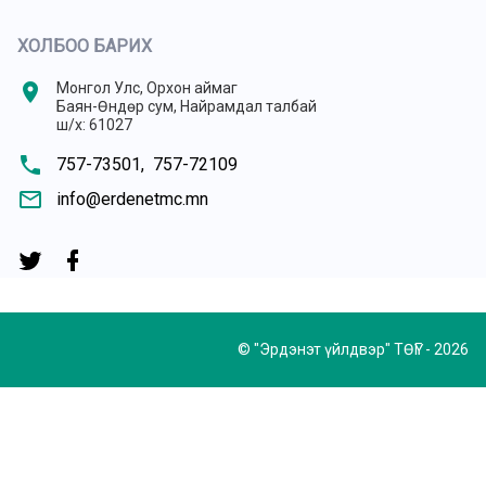
ХОЛБОО БАРИХ
location_on
Монгол Улс, Орхон аймаг
Баян-Өндөр сум, Найрамдал талбай
ш/х: 61027
phone
757-73501,
757-72109
mail_outline
info@erdenetmc.mn
© "Эрдэнэт үйлдвэр" ТӨҮГ - 2026