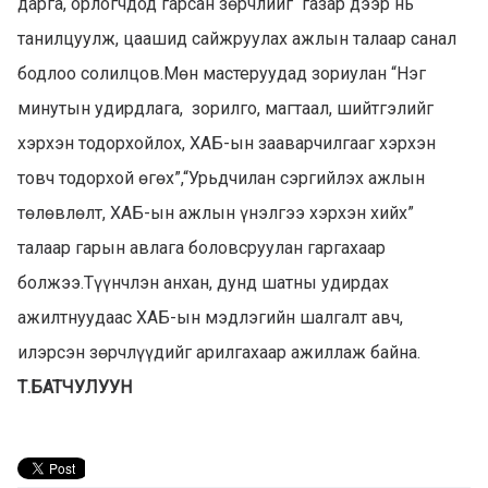
дарга, орлогчдод гарсан зөрчлийг газар дээр нь
танилцуулж, цаашид сайжруулах ажлын талаар санал
бодлоо солилцов.Мөн мастеруудад зориулан “Нэг
минутын удирдлага, зорилго, магтаал, шийтгэлийг
хэрхэн тодорхойлох, ХАБ-ын зааварчилгааг хэрхэн
товч тодорхой өгөх”,“Урьдчилан сэргийлэх ажлын
төлөвлөлт, ХАБ-ын ажлын үнэлгээ хэрхэн хийх”
талаар гарын авлага боловсруулан гаргахаар
болжээ.Түүнчлэн анхан, дунд шатны удирдах
ажилтнуудаас ХАБ-ын мэдлэгийн шалгалт авч,
илэрсэн зөрчлүүдийг арилгахаар ажиллаж байна.
Т.БАТЧУЛУУН