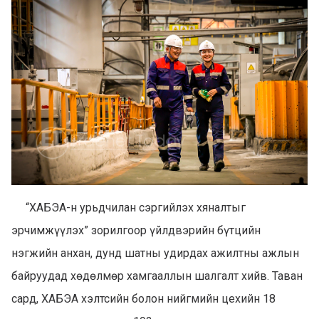
“ХАБЭА-н урьдчилан сэргийлэх хяналтыг
эрчимжүүлэх” зорилгоор үйлдвэрийн бүтцийн
нэгжийн анхан, дунд шатны удирдах ажилтны ажлын
байруудад хөдөлмөр хамгааллын шалгалт хийв. Таван
сард, ХАБЭА хэлтсийн болон нийгмийн цехийн 18