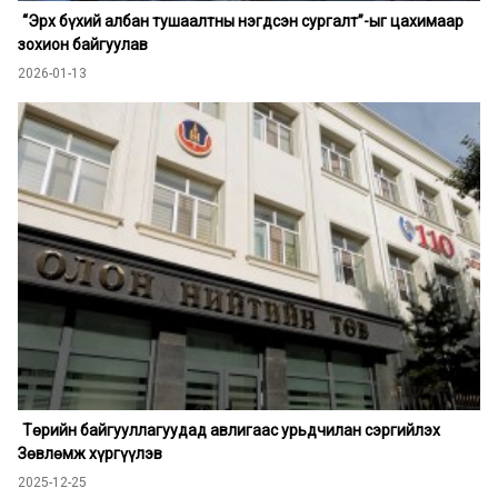
“Эрх бүхий албан тушаалтны нэгдсэн сургалт”-ыг цахимаар
зохион байгуулав
2026-01-13
Төрийн байгууллагуудад авлигаас урьдчилан сэргийлэх
Зөвлөмж хүргүүлэв
2025-12-25