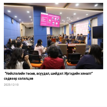
“Нийслэлийн төсөв, асуудал, шийдэл: Иргэдийн хяналт”
сэдвээр хэлэлцэв
2025-12-10