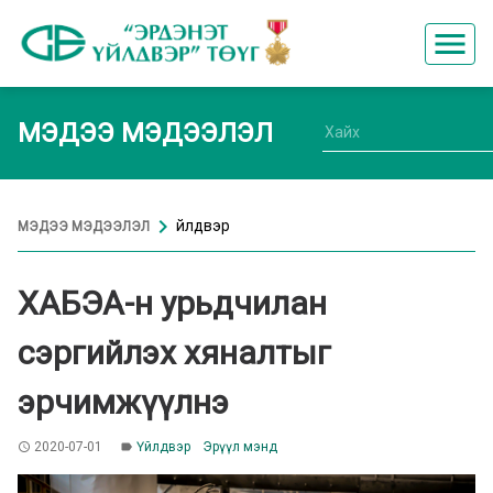
menu
МЭДЭЭ МЭДЭЭЛЭЛ
chevron_right
Үйлдвэр
МЭДЭЭ МЭДЭЭЛЭЛ
ХАБЭА-н урьдчилан
сэргийлэх хяналтыг
эрчимжүүлнэ
2020-07-01
Үйлдвэр
Эрүүл мэнд
access_time
label