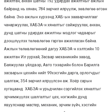
ажилтан, анхан шатны 192 удирдах ажилтныг ажлын
байранд нь хянан, 784 зөрчил илрүүлж, зөвлөгөө өгсөн
байна. Энэ ажлын хүрээнд ХАБ-ын зааварчилгааг
чанаржуулах, ХАБЭА-н хяналтыг сайжруулах, анхан,
дунд шатны удирдах ажилтны мэдлэг чадварыг
дээшлүүлэх төлөвлөгөө гарган ажилласан байна.
Ажлын төлөвлөгөөний дагуу ХАБЭА-н хэлтсийн 10
ажилтан Ил уурхай, Засвар механикийн завод,
Баяжуулах үйлдвэр, Авто тээврийн болон Барилга
засварын цехийн нийт 99хэсгийн дарга, орлогчдыг
шалгаж, 354 зөрчил илрүүлсэн аж. Хоёр сарын
хугацаанд ХАБЭА-н урьдчилан сэргийлэх хяналтыг
эрчимжүүлэх шалгалтыг цех, нэгжийн дунд
явуулснаар мастер, механик, эрчим зүйч, хэсгийн