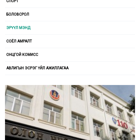
СПОРТ
БОЛОВСРОЛ
ЭРҮҮЛ МЭНД
СОЁЛ АМРАЛТ
ОНЦГОЙ КОМИСС
АВЛИГЫН ЭСРЭГ ҮЙЛ АЖИЛЛАГАА