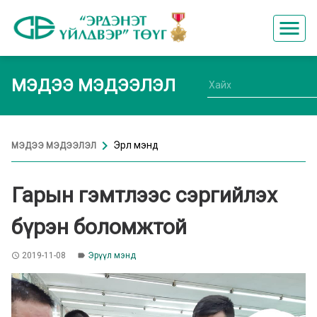
menu
МЭДЭЭ МЭДЭЭЛЭЛ
chevron_right
Эрүүл мэнд
МЭДЭЭ МЭДЭЭЛЭЛ
Гарын гэмтлээс сэргийлэх
бүрэн боломжтой
2019-11-08
Эрүүл мэнд
access_time
label