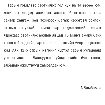
Гарын гэмтлээс сэргийлэх гол хүн нь та өөрөө юм.
Ажиллах явцад ажилтан ажлын бэлтгэлээ ажлаа
сайтар хангаж, зөв тохирсон багаж хэрэгсэл сонгон,
ажлын аюултай орчинд гар хөдөлгөөнийг хянаж
ядрахаас сэргийлж ажлын явцад 15 минут амарч байх
хэрэгтэй гэдгийг сарын аяны нээлтийн үеэр онцолсон
юм. Аян 12-р сарын нэгнийг хүртэл сарын хугацаанд
үргэлжилж, Баяжуулах үйлдвэрийн бүх хэсэг,
албадын ажилтнууд хамрагдах юм.
А.Бямбамаа