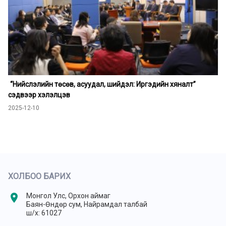
“Нийслэлийн төсөв, асуудал, шийдэл: Иргэдийн хяналт”
сэдвээр хэлэлцэв
2025-12-10
ХОЛБОО БАРИХ
location_on
Монгол Улс, Орхон аймаг
Баян-Өндөр сум, Найрамдал талбай
ш/х: 61027