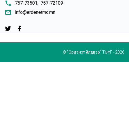
phone
757-73501,
757-72109
mail_outline
info@erdenetmc.mn
© "Эрдэнэт үйлдвэр" ТӨҮГ - 2026