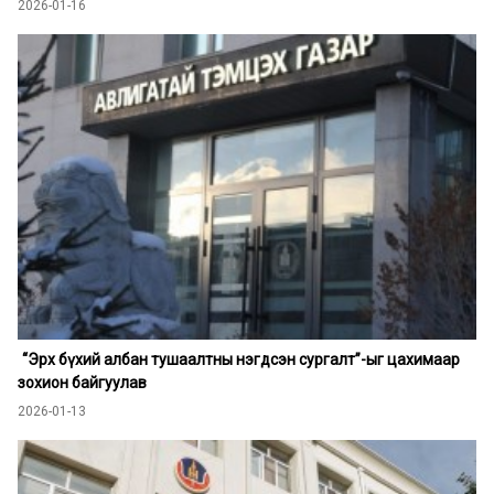
2026-01-16
“Эрх бүхий албан тушаалтны нэгдсэн сургалт”-ыг цахимаар
зохион байгуулав
2026-01-13