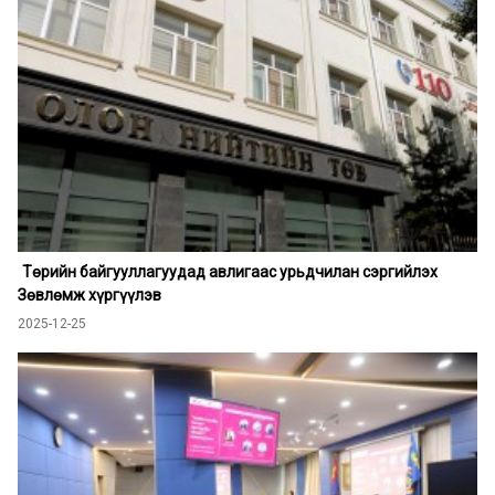
Төрийн байгууллагуудад авлигаас урьдчилан сэргийлэх
Зөвлөмж хүргүүлэв
2025-12-25