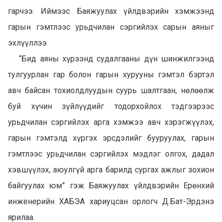
гарчээ. Иймээс Баяжуулах үйлдвэрийн хэмжээнд
гарын гэмтлээс урьдчилан сэргийлэх сарын аяныг
эхлүүллээ.
“Бид аяны хүрээнд судалгааны дүн шинжилгээнд
тулгуурлан гар болон гарын хурууны гэмтэл бэртэл
авч байсан тохиолдлуудын суурь шалтгаан, нөлөөлж
буй хүчин зүйлүүдийг тодорхойлох тэдгээрээс
урьдчилан сэргийлэх арга хэмжээ авч хэрэгжүүлэх,
гарын гэмтэлд хүргэх эрсдэлийг бууруулах, гарын
гэмтлээс урьдчилан сэргийлэх мэдлэг олгох, дадал
хэвшүүлэх, аюулгүй арга барилд сургах ажлыг зохион
байгуулах юм” гэж Баяжуулах үйлдвэрийн Ерөнхий
инженерийн ХАБЭА хариуцсан орлогч Д.Бат-Эрдэнэ
ярилаа.