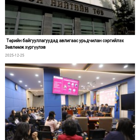
Төрийн байгууллагуудад авлигаас урьдчилан сэргийлэх
Зөвлөмж хүргүүлэв
2025-12-25