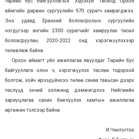
төрийн бус байгууллагын “Хүрэхүй” төсөлд Орхон
аймгийн дөрвөн сургуулийн 970 сурагч хамрагджээ.
Энэ удаад Ерөнхий боловсролын сургуулийн
нэгдүгээр ангийн 2300 сурагчийг хамруулах төсөл
боловсруулан, 2020-2022 онд хэрэгжүүлэхээр
төлөвлөж байна.
Орхон аймагт үйл ажиллагаа явуулдаг Төрийн бус
байгууллага олон ч, хэрэгжүүлэх төслөө тодорхой
болгож, хойч ирээдүйнхээ төлөө санаа тавьсан дээрх
төслүүд эхний ээлжинд дэмжигдлээ. Нийгмийн
хариуцлагаа сахин биелүүлэх хамтын ажиллагаа
өргөжин тэлсээр байна.
И.Чинтогтох