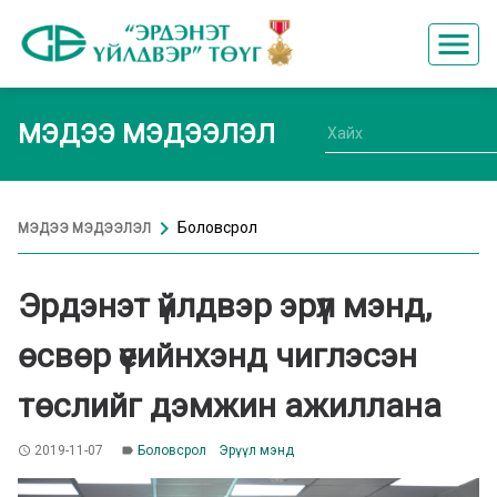
menu
МЭДЭЭ МЭДЭЭЛЭЛ
chevron_right
Боловсрол
МЭДЭЭ МЭДЭЭЛЭЛ
Эрдэнэт үйлдвэр эрүүл мэнд,
өсвөр үеийнхэнд чиглэсэн
төслийг дэмжин ажиллана
2019-11-07
Боловсрол
Эрүүл мэнд
access_time
label