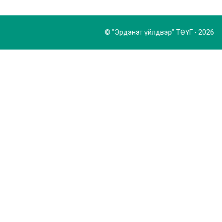
© "Эрдэнэт үйлдвэр" ТӨҮГ - 2026