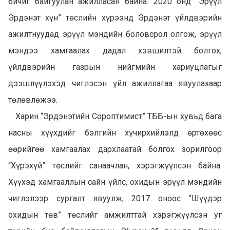
бичиг байгуулан ажилласан байна. 2020 онд “Эрүүл
Эрдэнэт хүн” төслийн хүрээнд Эрдэнэт үйлдвэрийн
ажилтнуудад эрүүл мэндийн боловсрол олгож, эрүүл
мэндээ хамгаалах дадал хэвшилтэй болгох,
үйлдвэрийн газрын нийгмийн хариуцлагыг
дээшлүүлэхэд чиглэсэн үйл ажиллагаа явуулахаар
төлөвлөжээ.
Харин “Эрдэнэтийн Сороптимист” ТББ-ын хувьд бага
насны хүүхдийг бэлгийн хүчирхийлэлд өртөхөөс
өөрийгөө хамгаалах дархлаатай болгох зорилгоор
“Хүрэхүй” төслийг санаачлан, хэрэгжүүлсэн байна.
Хүүхэд хамгааллын сайн үйлс, охидын эрүүл мэндийн
чиглэлээр сургалт явуулж, 2017 оноос “Шүүдэр
охидын төв” төслийг амжилттай хэрэгжүүлсэн уг