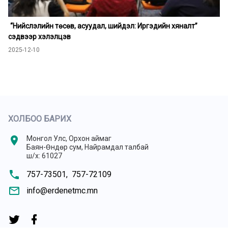
“Нийслэлийн төсөв, асуудал, шийдэл: Иргэдийн хяналт”
сэдвээр хэлэлцэв
2025-12-10
ХОЛБОО БАРИХ
location_on
Монгол Улс, Орхон аймаг
Баян-Өндөр сум, Найрамдал талбай
ш/х: 61027
phone
757-73501,
757-72109
mail_outline
info@erdenetmc.mn