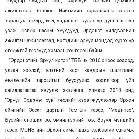
“Шүүдэр охидын төв”, “Хүрэхүй” төслийг дэмжин
ажиллахаар боллоо. Нийгмийн харилцааны хэлтэс
хэрэгцээ шаардлага, үндэслэл, хүрэх үр дүнг нягтлан
үзэж, өсвөр насны хүүхдүүд, Эрдэнэт үйлдвэрийн
ажилтан, ажиллагсад, иргэдийн эрүүл мэндэд хүрэх үр
өгөөжтэй төслүүд хэмээн сонгосон байна.
“Эрдэнэтийн Эрүүл иргэн” ТББ нь 2016 оноос ходоод,
улаан хоолой, элэгний хорт хавдрын шалтгаант
өвчлөлийн тархалтыг бууруулах зорилгоор үйл
ажиллагаагаа явуулж эхэлжээ. Улмаар 2018 онд
“Эрүүл Эрдэнэт хүн” төслийг хэрэгжүүлэхээр Орхон
аймгийн Засаг даргын Тамгын газар, “Медипас”,
Бүсийн оношилгоо, эмчилгээний төв, Эрүүл мэндийн
газар, МСНЭ-ийн Орхон аймаг дахь салбартай санамж