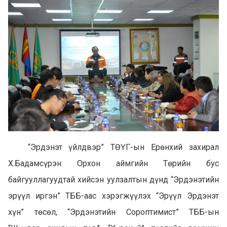
“Эрдэнэт үйлдвэр” ТӨҮГ-ын Ерөнхий захирал
Х.Бадамсүрэн Орхон аймгийн Төрийн бус
байгууллагуудтай хийсэн уулзалтын дүнд “Эрдэнэтийн
эрүүл иргэн” ТББ-аас хэрэгжүүлэх “Эрүүл Эрдэнэт
хүн” төсөл, “Эрдэнэтийн Сороптимист” ТББ-ын