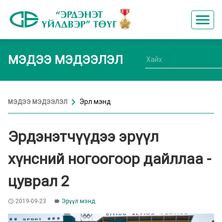
menu
МЭДЭЭ МЭДЭЭЛЭЛ
chevron_right
Эрүүл мэнд
МЭДЭЭ МЭДЭЭЛЭЛ
Эрдэнэтчүүдээ эрүүл
хүнсний ногоогоор дайллаа -
цуврал 2
2019-09-23
Эрүүл мэнд
access_time
label