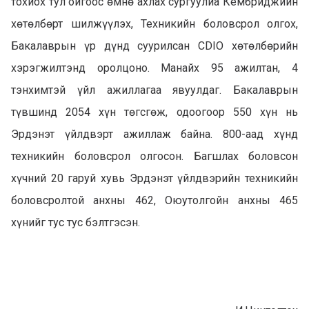
тохиох тул ойгоос өмнө ахлах сургуулиа Кембриджийн
хөтөлбөрт шилжүүлэх, Техникийн боловсрол олгох,
Бакалаврын үр дүнд суурилсан CDIO хөтөлбөрийн
хэрэгжилтэнд оролцоно. Манайх 95 ажилтан, 4
тэнхимтэй үйл ажиллагаа явуулдаг. Бакалаврын
түвшинд 2054 хүн төгсгөж, одоогоор 550 хүн нь
Эрдэнэт үйлдвэрт ажиллаж байна. 800-аад хүнд
техникийн боловсрол олгосон. Багшлах боловсон
хүчний 20 гаруй хувь Эрдэнэт үйлдвэрийн техникийн
боловсролтой анхны 462, Оюутолгойн анхны 465
хүнийг тус тус бэлтгэсэн.