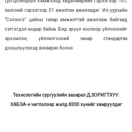
Цогцолборын хэмжээнд хөдөлмөрийн гэрээгээр 157,
хөлсний гэрээгээр 51 ажилтан ажилладаг. Ил уурхайн
“Сэлэнгэ” цайны газар амжилттай ажиллаж байгаад
сэтгэгдэл өндөр байна. Бид эрүүл хоолоор үйлчлэхийг
эрхэмлэн, үйлчилгээний чанар стандартаа
дээшлүүлэхэд анхаарах болно.
Технологийн сургуулийн захирал Д.ЗОРИГТХҮҮ:
ХАБЭА-н чиглэлээр жилд 8300 хүнийг хамруулдаг