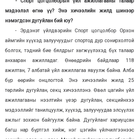
- Спорт цогцолборын үйл ажиллагааны талаар
мэдээлэл өгнө үү? Энэ хичээлийн жилд шинээр
нэмэгдсэн дугуйлан бий юу?
- Эрдэнэт үйлдвэрийн Спорт цогцолбор Орхон
аймгийн хүүхэд залуучуудыг спортод дур сонирхолтой
болгох, тэдний бие бялдрыг хөгжүүлэхэд бүх талаар
анхааран ажилладаг. Өнөөдрийн байдлаар 118
ажилтан, 7 албатай үйл ажиллагаа явуулж байна. Алба
бүр өөрийн онцлогтой. Энэ хичээлийн жилд 25
төрлийн дугуйлан, секц хичээллэнэ. Өвөл цагийн үйл
ажиллагааны нээлтийн үеэр дугуйлан, секцийнхээ
мэдээллийг танилцуулж, хүүхэд, залуучуудаа элсүүлэх
ажлыг зохион байгуулж байна. Дугуйланг хариуцсан
багш нар бүртгэл хийж, нэг цэгийн үйлчилгээнээс