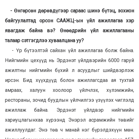
- Өнгөрсөн дөрөвдүгээр сараас шинэ бүтэц, зохион
байгуулалтад орсон СААЖЦ-ын үйл ажиллагаа хэр
явагдаж байна вэ? Өнөөдрийн үйл ажиллагааны
талаар сэтгэгдлээ хуваалцана уу?
- Үр бүтээлтэй сайхан үйл ажиллагаа болж байна.
Нийгмийн цехүүд нь Эрдэнэт үйлдвэрийн 6000 гаруй
ажилтны нийгмийн бүхий л асуудлыг шийдвэрлэж
ирсэн. Бид хүүхдүүд болон ажиллагсдаа ая тухтай
амраах, халуун хоолоор үйлчлэх, хүлэмжийн,
рестораны, зочид буудлын үйлчилгээ үзүүлэх чиглэлд
ажиллаж байна. Эрдэнэт үйлдвэр нийгмийн
хариуцлагынхаа хүрээнд Энэрэл асрамжийн төвийг
ажиллуулдаг. Энэ төв ч манай нэг бүрэлдэхүүн мөн.