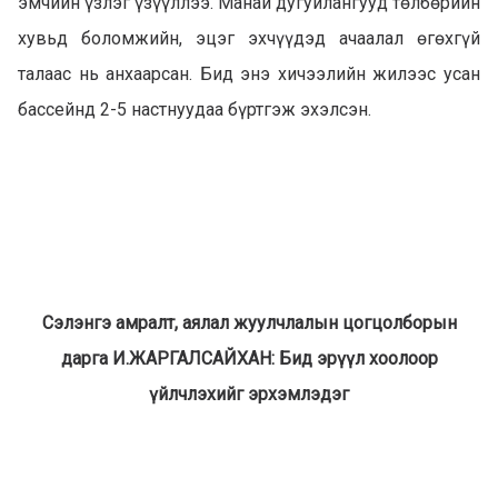
эмчийн үзлэг үзүүллээ. Манай дугуйлангууд төлбөрийн
хувьд боломжийн, эцэг эхчүүдэд ачаалал өгөхгүй
талаас нь анхаарсан. Бид энэ хичээлийн жилээс усан
бассейнд 2-5 настнуудаа бүртгэж эхэлсэн.
Сэлэнгэ амралт, аялал жуулчлалын цогцолборын
дарга И.ЖАРГАЛСАЙХАН: Бид эрүүл хоолоор
үйлчлэхийг эрхэмлэдэг