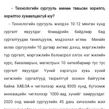
- Технологийн сургууль өмнөө тавьсан зорилго,
зорилтоо хуваалцахгүй юу?
- Технологийн сургууль жилдээ 10-12 мянган хүнд
сургалт явуулдаг. Өнөөдрийн байдлаар бид
сургалтуудаа танилцуулж, мэдээлэл өглөө. Манайх
ахлах сургуулийн 10 дугаар ангиас дээш, мэргэжлийн
түр сургалт, мэргэжлийн боловсрол олгох нэг жилийн
курс, бакалаврын, магистрын 10 хөтөлбөрөөр тус тус
сургалт явуулдаг. Үүний зэрэгцээ хувь хүний
хөгжлийн сургалтууд тасралтгүй зохион байгуулж
байна. ХАБЭА-н чиглэлээр жилд 8300 хүнд, бүтээмж
инновацийн чиглэлээр 1000-аад хүнийг хамруулдаг.
2020 онд манай сургуулийн 45 дахь хичээлийн жил