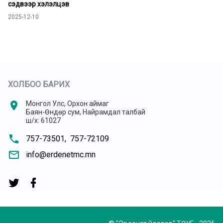
сэдвээр хэлэлцэв
2025-12-10
ХОЛБОО БАРИХ
location_on
Монгол Улс, Орхон аймаг
Баян-Өндөр сум, Найрамдал талбай
ш/х: 61027
phone
757-73501,
757-72109
mail_outline
info@erdenetmc.mn