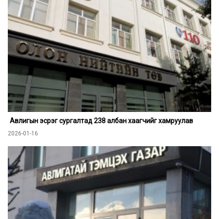
Авлигын эсрэг сургалтад 238 албан хаагчийг хамруулав
2026-01-16