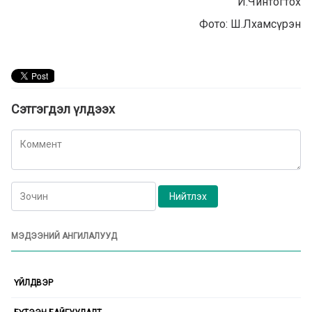
И.Чинтогтох
Фото: Ш.Лхамсүрэн
Сэтгэгдэл үлдээх
МЭДЭЭНИЙ АНГИЛАЛУУД
ҮЙЛДВЭР