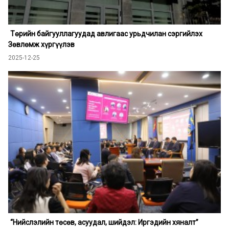
Төрийн байгууллагуудад авлигаас урьдчилан сэргийлэх
Зөвлөмж хүргүүлэв
2025-12-25
“Нийслэлийн төсөв, асуудал, шийдэл: Иргэдийн хяналт”