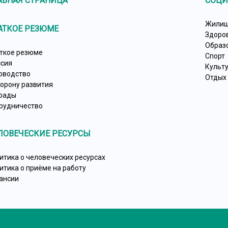
АВНАЯ СТРАНИЦА
СОЦИ
Жилищ
АТКОЕ РЕЗЮМЕ
Здоро
Образ
ткое резюме
Спорт
сия
Культ
оводство
Отдых
торону развития
рады
рудничество
ЛОВЕЧЕСКИЕ РЕСУРСЫ
итика о человеческих ресурсах
итика о приёме на работу
ансии