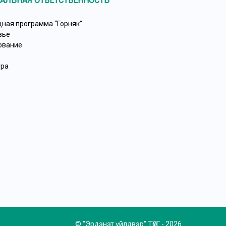
АЛЬНАЯ ОТВЕТСТВЕННОСТЬ
ная программа “Горняк”
вье
ование
ура
© "Эрдэнэт үйлдвэр" ТӨҮГ - 2026