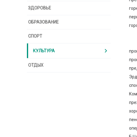
ЗДОРОВЬЕ
гор
пер
ОБРАЗОВАНИЕ
гор
СПОРТ
Цел
chevron_right
КУЛЬТУРА
про
про
ОТДЫХ
пре
Эрд
спо
Ком
пре
хор
пен
опе
Б.Ц