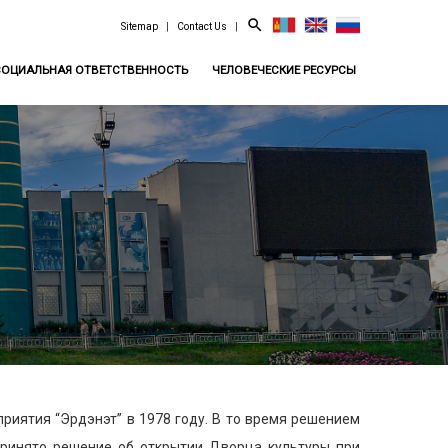
search
Sitemap
|
Contact Us
|
СОЦИАЛЬНАЯ ОТВЕТСТВЕННОСТЬ
ЧЕЛОВЕЧЕСКИЕ РЕСУРСЫ
ятия “Эрдэнэт” в 1978 году. В то время решением
ринято решение об открытии Дворца культуры при