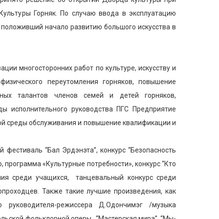
Культуры Горняк. По случаю ввода в эксплуатацию
, положивший начало развитию большого искусства в
ии многосторонних работ по культуре, искусству и
изического переутомления горняков, повышение
нных талантов членов семей и детей горняков,
нды исполнительного руководства ПГС Предприятие
ной среды обслуживания и повышение квалификации и
 фестиваль “Бал Эрдэнэта”, конкурс “Безопасность
о, программа «Культурные потребности», конкурс “Кто
ения среди учащихся, танцевальный конкурс среди
опроходцев. Также такие лучшие произведения, как
о руководителя-режиссера Д.Одончимэг /музыка
ьской фольклорной оперы , “Мастерская мира”, “Мы-