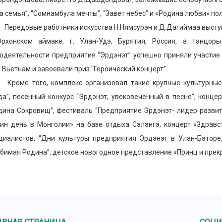
а семья”, “Сомнамбула мечты”, “Завет небес” и «Родина любви» по
едовые работники искусства Н.Нямсурэн и Д.Дагиймаа выступи
рхонском аймаке, г. Улан-Удэ, Бурятия, Россия, а танцор
одеятельности предприятия “Эрдэнэт” успешно приняли участие 
, Вьетнам и завоевали приз “Героический концерт”.
ме того, комплекс организовал такие крупные культурные м
да”, песенный конкурс “Эрдэнэт, увековеченный в песне”, конце
дина Сокровищ”, фестиваль “Предприятие Эрдэнэт- лидер развити
ин день в Монголии» на базе отдыха Сэлэнгэ, концерт «Здравс
циалистов, “Дни культуры предприятия Эрдэнэт в Улан-Баторе,
бимая Родина”, детское новогодное представление «Принц и прек