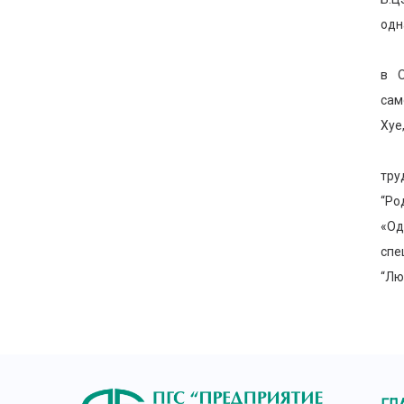
одн
Пер
в О
сам
Хуе
Кро
тру
“Ро
«Од
спе
“Лю