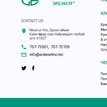
ГЛ
КР
CONTACT US
Кра
Мис
location_on
Монгол Улс, Орхон аймаг
Баян-Өндөр сум, Найрамдал талбай
Рук
ш/х: 61027
В с
Наг
phone
757-73501,
757-72109
Сот
mail_outline
info@erdenetmc.mn
ЧЕ
Пол
Пол
Вак