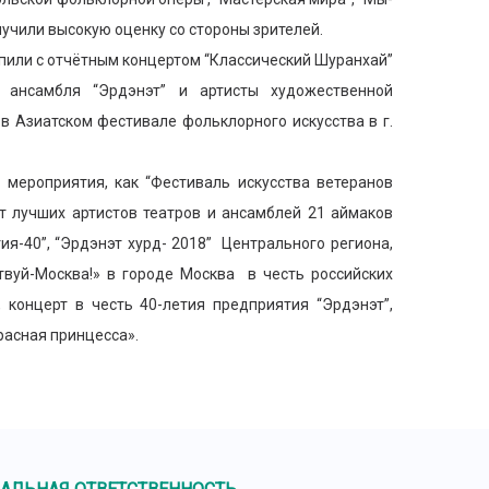
лучили высокую оценку со стороны зрителей.
ли с отчётным концертом “Классический Шуранхай”
ы ансамбля “Эрдэнэт” и артисты художественной
в Азиатском фестивале фольклорного искусства в г.
ероприятия, как “Фестиваль искусства ветеранов
рт лучших артистов театров и ансамблей 21 аймаков
я-40”, “Эрдэнэт хурд- 2018” Центрального региона,
твуй-Москва!» в городе Москва в честь российских
 концерт в честь 40-летия предприятия “Эрдэнэт”,
расная принцесса».