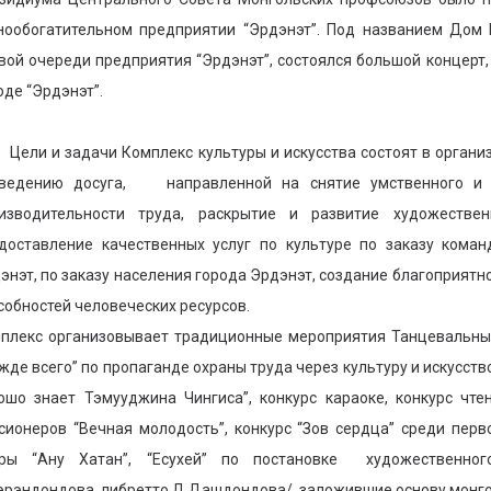
нообогатительном предприятии “Эрдэнэт”. Под названием Дом 
вой очереди предприятия “Эрдэнэт”, состоялся большой концерт
оде “Эрдэнэт”.
и и задачи Комплекс культуры и искусства состоят в организац
ведению досуга, направленной на снятие умственного и ф
изводительности труда, раскрытие и развитие художестве
доставление качественных услуг по культуре по заказу кома
энэт, по заказу населения города Эрдэнэт, создание благоприят
собностей человеческих ресурсов.
плекс организовывает традиционные мероприятия Танцевальный
жде всего” по пропаганде охраны труда через культуру и искусств
ошо знает Тэмууджина Чингиса”, конкурс караоке, конкурс чт
сионеров “Вечная молодость”, конкурс “Зов сердца” среди перв
ры “Ану Хатан”, “Есухей” по постановке художественног
эрэндондова, либретто Д.Дашдондова/, заложившие основу монгол