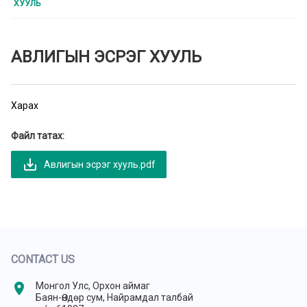
ХУУЛЬ
АВЛИГЫН ЭСРЭГ ХУУЛЬ
Харах
Файл татах:
save_alt
Авлигын эсрэг хууль.pdf
CONTACT US
location_on
Монгол Улс, Орхон аймаг
Баян-Өндөр сум, Найрамдал талбай