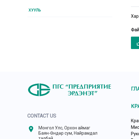
ХУУЛЬ
Хар
Фай
sav
ГЛ
КР
CONTACT US
Кра
Мис
location_on
Монгол Улс, Орхон аймаг
Баян-Өндөр сум, Найрамдал
Рук
талбай