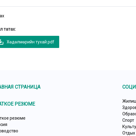
ах
л татах:
e_alt
Хөдөлмөрийн тухай.pdf
АВНАЯ СТРАНИЦА
СОЦИ
Жилищ
АТКОЕ РЕЗЮМЕ
Здоро
Образ
ткое резюме
Спорт
сия
Культ
оводство
Отдых