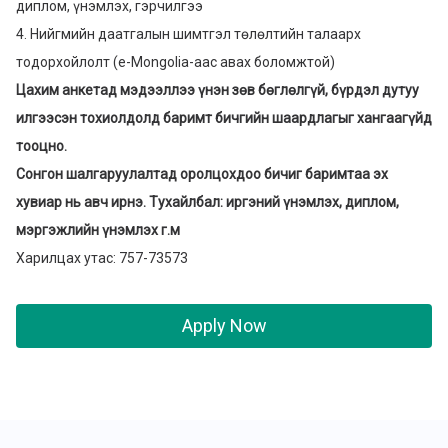
диплом, үнэмлэх, гэрчилгээ
4. Нийгмийн даатгалын шимтгэл төлөлтийн талаарх
тодорхойлолт (e-Mongolia-аас авах боломжтой)
Цахим анкетад мэдээллээ үнэн зөв бөглөлгүй, бүрдэл дутуу
илгээсэн тохиолдолд баримт бичгийн шаардлагыг хангаагүйд
тооцно.
Сонгон шалгаруулалтад оролцохдоо бичиг баримтаа эх
хувиар нь авч ирнэ. Тухайлбал: иргэний үнэмлэх, диплом,
мэргэжлийн үнэмлэх г.м
Харилцах утас: 757-73573
Apply Now