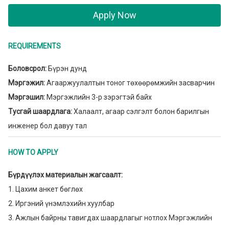
Apply Now
REQUIREMENTS
Боловсрол:
Бүрэн дунд
Мэргэжил:
Агааржуулалтын тоног төхөөрөмжийн засварчин
Мэргэшил:
Мэргэжлийн 3-р зэрэгтэй байх
Тусгай шаардлага:
Халаалт, агаар сэлгэлт болон барилгын
инженер бол давуу тал
HOW TO APPLY
Бүрдүүлэх материалын жагсаалт:
1. Цахим анкет бөглөх
2. Иргэний үнэмлэхийн хуулбар
3. Ажлын байрны тавигдах шаардлагыг нотлох Мэргэжлийн